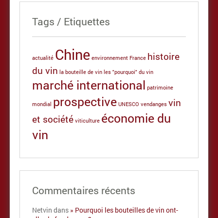
Tags / Etiquettes
Chine
histoire
actualité
environnement
France
du vin
la bouteille de vin
les "pourquoi" du vin
marché international
patrimoine
prospective
vin
mondial
UNESCO
vendanges
économie du
et société
viticulture
vin
Commentaires récents
Netvin
dans
Pourquoi les bouteilles de vin ont-