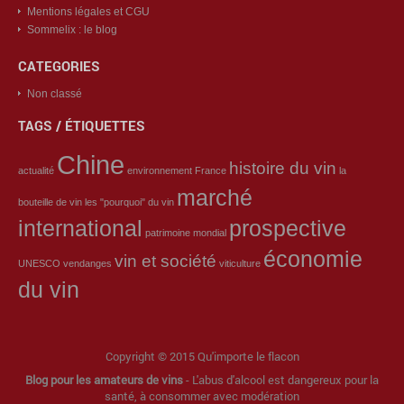
Mentions légales et CGU
Sommelix : le blog
CATEGORIES
Non classé
TAGS / ÉTIQUETTES
Chine
histoire du vin
actualité
environnement
France
la
marché
bouteille de vin
les "pourquoi" du vin
international
prospective
patrimoine mondial
économie
vin et société
UNESCO
vendanges
viticulture
du vin
Copyright © 2015 Qu'importe le flacon
Blog pour les amateurs de vins
- L'abus d'alcool est dangereux pour la
santé, à consommer avec modération